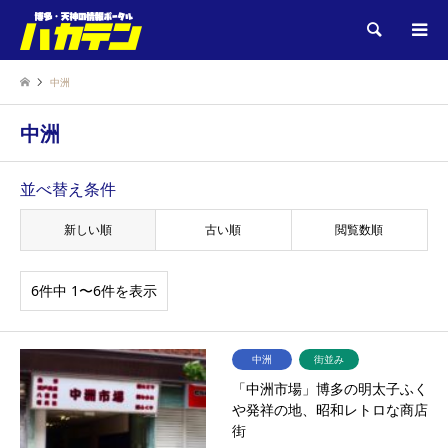
検索
中洲
中洲
並べ替え条件
新しい順
古い順
閲覧数順
6件中 1〜6件を表示
中洲
街並み
「中洲市場」博多の明太子ふく
や発祥の地、昭和レトロな商店
街