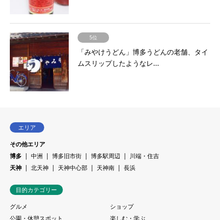
5位
「みやけうどん」博多うどんの老舗、タイ
ムスリップしたようなレ...
エリア
その他エリア
博多
中洲
博多旧市街
博多駅周辺
川端・住吉
天神
北天神
天神中心部
天神南
長浜
目的カテゴリー
グルメ
ショップ
公園・休憩スポット
楽しむ・学ぶ