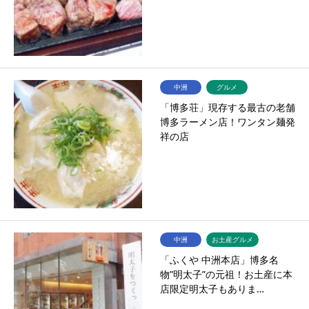
中洲
グルメ
「博多荘」現存する最古の老舗
博多ラーメン店！ワンタン麺発
祥の店
中洲
お土産グルメ
「ふくや 中洲本店」博多名
物”明太子”の元祖！お土産に本
店限定明太子もありま…