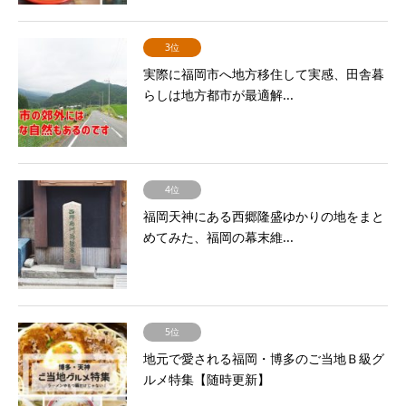
3位
実際に福岡市へ地方移住して実感、田舎暮
らしは地方都市が最適解...
4位
福岡天神にある西郷隆盛ゆかりの地をまと
めてみた、福岡の幕末維...
5位
地元で愛される福岡・博多のご当地Ｂ級グ
ルメ特集【随時更新】