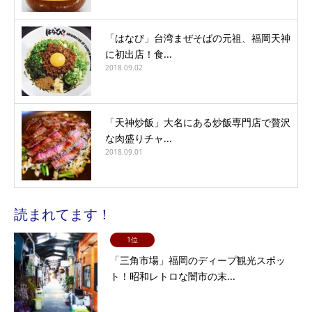
「はなび」台湾まぜそばの元祖、福岡天神
に初出店！食...
2018.09.02
「天神炒飯」大名にある炒飯専門店で贅沢
な肉盛りチャ...
2018.09.01
読まれてます！
1位
「三角市場」福岡のディープ観光スポッ
ト！昭和レトロな闇市の末...