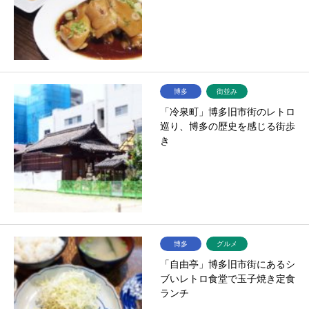
博多
街並み
「冷泉町」博多旧市街のレトロ
巡り、博多の歴史を感じる街歩
き
博多
グルメ
「自由亭」博多旧市街にあるシ
ブいレトロ食堂で玉子焼き定食
ランチ