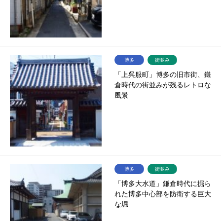
博多
街並み
「上呉服町」博多の旧市街、鎌
倉時代の街並みが残るレトロな
風景
博多
街並み
「博多大水道」鎌倉時代に掘ら
れた博多中心部を防衛する巨大
な堀