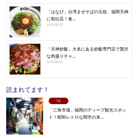
「はなび」台湾まぜそばの元祖、福岡天神
に初出店！食...
2018.09.02
「天神炒飯」大名にある炒飯専門店で贅沢
な肉盛りチャ...
2018.09.01
読まれてます！
1位
「三角市場」福岡のディープ観光スポッ
ト！昭和レトロな闇市の末...