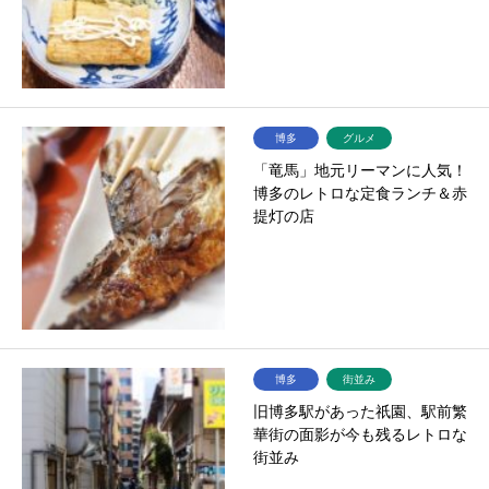
博多
グルメ
「竜馬」地元リーマンに人気！
博多のレトロな定食ランチ＆赤
提灯の店
博多
街並み
旧博多駅があった祇園、駅前繁
華街の面影が今も残るレトロな
街並み