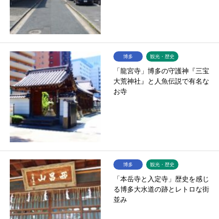
博多
観光・歴史
「龍宮寺」博多の守護神『三宝
大荒神社』と人魚伝説で有名な
お寺
博多
観光・歴史
「本岳寺と入定寺」歴史を感じ
る博多大水道の跡とレトロな街
並み