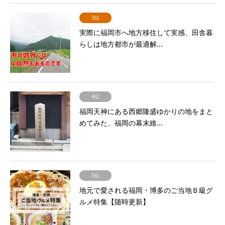
3位
実際に福岡市へ地方移住して実感、田舎暮
らしは地方都市が最適解...
4位
福岡天神にある西郷隆盛ゆかりの地をまと
めてみた、福岡の幕末維...
5位
地元で愛される福岡・博多のご当地Ｂ級グ
ルメ特集【随時更新】