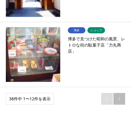
博多
ショップ
博多で見つけた昭和の風景、レ
トロな街の駄菓子店「力丸商
店」
38件中 1〜12件を表示

