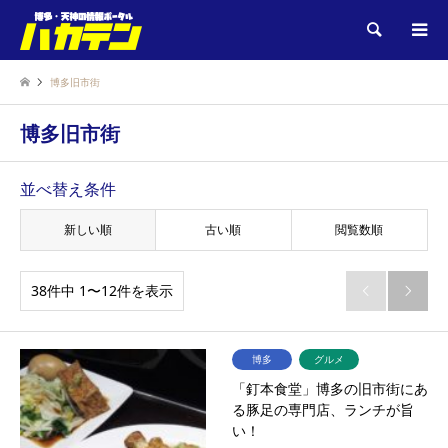
検索
博多旧市街
博多旧市街
並べ替え条件
新しい順
古い順
閲覧数順
38件中 1〜12件を表示


博多
グルメ
「釘本食堂」博多の旧市街にあ
る豚足の専門店、ランチが旨
い！