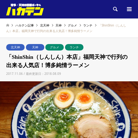
検索
ハカテン記事
北天神
天神
グルメ
ランチ
「ShinShin（しんし
ん）本店」福岡天神で行列の出来る人気店！博多純情ラーメン
北天神
天神
グルメ
ランチ
「ShinShin（しんしん）本店」福岡天神で行列の
出来る人気店！博多純情ラーメン
2017.11.06 / 最終更新日：2018.08.09