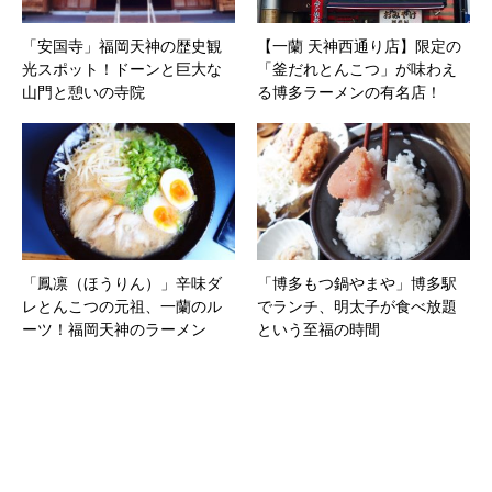
「安国寺」福岡天神の歴史観
【一蘭 天神西通り店】限定の
光スポット！ドーンと巨大な
「釜だれとんこつ」が味わえ
山門と憩いの寺院
る博多ラーメンの有名店！
「鳳凛（ほうりん）」辛味ダ
「博多もつ鍋やまや」博多駅
レとんこつの元祖、一蘭のル
でランチ、明太子が食べ放題
ーツ！福岡天神のラーメン
という至福の時間