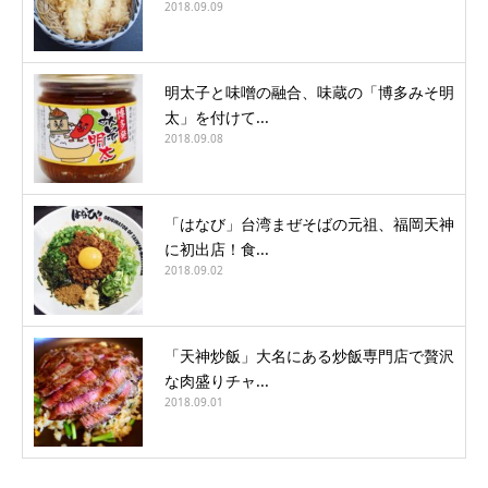
2018.09.09
明太子と味噌の融合、味蔵の「博多みそ明
太」を付けて...
2018.09.08
「はなび」台湾まぜそばの元祖、福岡天神
に初出店！食...
2018.09.02
「天神炒飯」大名にある炒飯専門店で贅沢
な肉盛りチャ...
2018.09.01