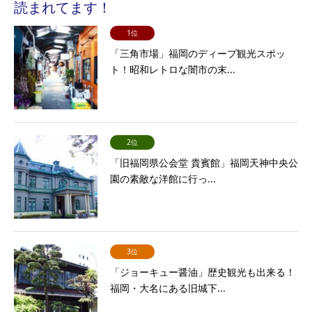
読まれてます！
1位
「三角市場」福岡のディープ観光スポッ
ト！昭和レトロな闇市の末...
2位
「旧福岡県公会堂 貴賓館」福岡天神中央公
園の素敵な洋館に行っ...
3位
「ジョーキュー醤油」歴史観光も出来る！
福岡・大名にある旧城下...