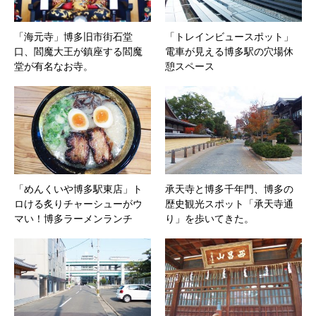
「海元寺」博多旧市街石堂
「トレインビュースポット」
口、閻魔大王が鎮座する閻魔
電車が見える博多駅の穴場休
堂が有名なお寺。
憩スペース
「めんくいや博多駅東店」ト
承天寺と博多千年門、博多の
ロける炙りチャーシューがウ
歴史観光スポット「承天寺通
マい！博多ラーメンランチ
り」を歩いてきた。