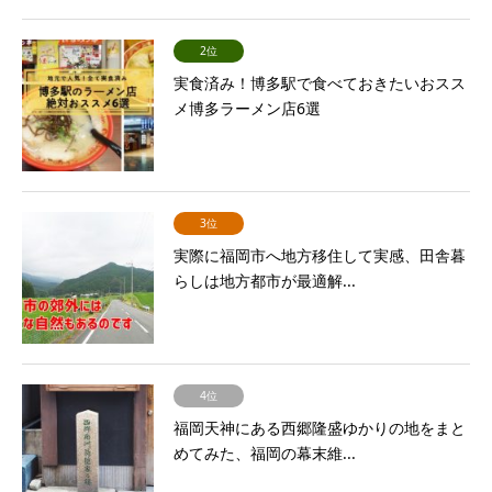
2位
実食済み！博多駅で食べておきたいおスス
メ博多ラーメン店6選
3位
実際に福岡市へ地方移住して実感、田舎暮
らしは地方都市が最適解...
4位
福岡天神にある西郷隆盛ゆかりの地をまと
めてみた、福岡の幕末維...