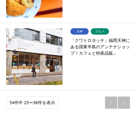
天神
グルメ
「クワトロヨッチ」福岡天神に
ある国東半島のアンテナショッ
プ！カフェと特産品販…
54件中 25〜36件を表示

