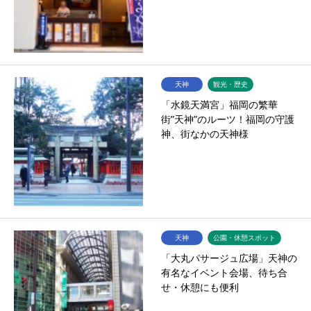
天神
観光・歴史
「水鏡天満宮」福岡の繁華
街”天神”のルーツ！福岡の守護
神、街なかの天神様
天神
公園・休憩スポット
「大丸パサージュ広場」天神の
有名なイベント会場、待ち合
せ・休憩にも便利