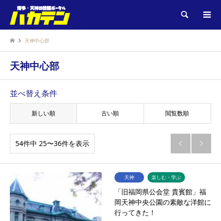
検索
天神中心部
天神中心部
並べ替え条件
新しい順
古い順
閲覧数順
54件中 25〜36件を表示


天神
楽しむ・学ぶ
「旧福岡県公会堂 貴賓館」福
岡天神中央公園の素敵な洋館に
行ってきた！