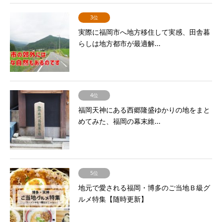
3位
実際に福岡市へ地方移住して実感、田舎暮
らしは地方都市が最適解...
4位
福岡天神にある西郷隆盛ゆかりの地をまと
めてみた、福岡の幕末維...
5位
地元で愛される福岡・博多のご当地Ｂ級グ
ルメ特集【随時更新】