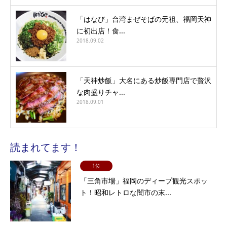
「はなび」台湾まぜそばの元祖、福岡天神
に初出店！食...
2018.09.02
「天神炒飯」大名にある炒飯専門店で贅沢
な肉盛りチャ...
2018.09.01
読まれてます！
1位
「三角市場」福岡のディープ観光スポッ
ト！昭和レトロな闇市の末...