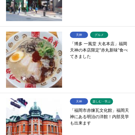
天神
グルメ
「博多 一風堂 大名本店」福岡
天神の本店限定”赤丸新味”食べ
てきました
天神
楽しむ・学ぶ
「福岡市赤煉瓦文化館」福岡天
神にある明治の洋館！内部見学
も出来ます