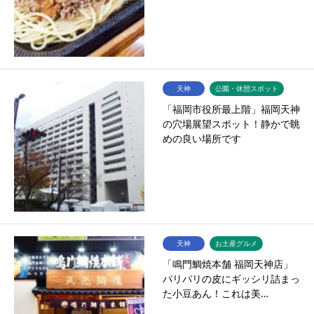
天神
公園・休憩スポット
「福岡市役所最上階」福岡天神
の穴場展望スポット！静かで眺
めの良い場所です
天神
お土産グルメ
「鳴門鯛焼本舗 福岡天神店」
パリパリの皮にギッシリ詰まっ
た小豆あん！これは美…