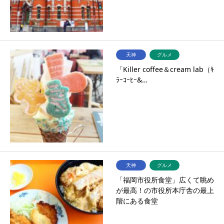
天神
グルメ
「Killer coffee＆cream lab（ｷ
ﾗｰｺｰﾋｰ&…
天神
グルメ
「福岡市役所食堂」広くて眺め
が最高！の市役所本庁舎の最上
階にある食堂