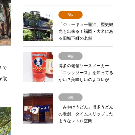
3位
「ジョーキュー醤油」歴史観
光も出来る！福岡・大名にあ
る旧城下町の老舗
4位
博多の老舗ソースメーカー
まで
「コックソース」を知ってる
が取
かい？美味しいのよコレが
5位
「みやけうどん」博多うどん
の老舗、タイムスリップした
ようなレトロ空間