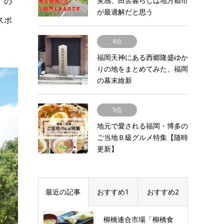
）の
実感、田舎暮らしは地方都市
が最適解だと思う
スポ
4位
福岡天神にある西郷隆盛ゆか
りの地をまとめてみた、福岡
の幕末維新
5位
地元で愛される福岡・博多の
ご当地Ｂ級グルメ特集【随時
更新】
最近の記事
おすすめ1
おすすめ2
柳橋連合市場「柳橋食