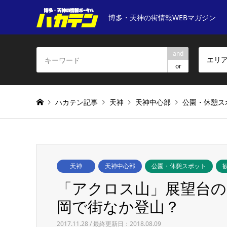
博多・天神の街情報WEBマガジン
and
エリ
or
ハカテン記事
天神
天神中心部
公園・休憩ス
天神
天神中心部
公園・休憩スポット
「アクロス山」展望台の
岡で街なか登山？
2017.11.28 / 最終更新日：2018.08.09