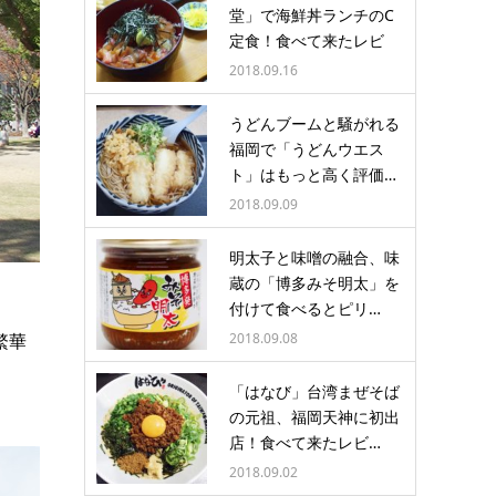
堂」で海鮮丼ランチのC
定食！食べて来たレビ
ュ…
2018.09.16
うどんブームと騒がれる
福岡で「うどんウエス
ト」はもっと高く評価…
2018.09.09
明太子と味噌の融合、味
蔵の「博多みそ明太」を
付けて食べるとピリ…
繁華
2018.09.08
「はなび」台湾まぜそば
の元祖、福岡天神に初出
店！食べて来たレビ…
2018.09.02