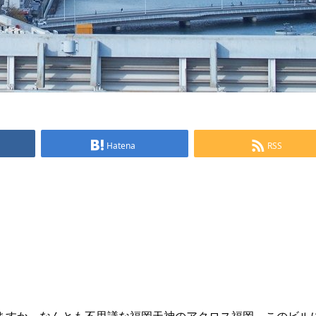
Hatena
RSS