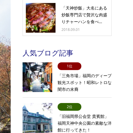
「天神炒飯」大名にある
炒飯専門店で贅沢な肉盛
りチャーハンを食べ…
2018.09.01
人気ブログ記事
1位
「三角市場」福岡のディープ
観光スポット！昭和レトロな
闇市の末裔
2位
「旧福岡県公会堂 貴賓館」
福岡天神中央公園の素敵な洋
館に行ってきた！