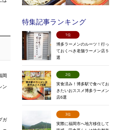
には
特集記事ランキング
1位
博多ラーメンのルーツ！行っ
ておくべき老舗ラーメン店５
選
2位
福岡
実食済み！博多駅で食べてお
シン
きたいおススメ博多ラーメン
店6選
3位
プガ
実際に福岡市へ地方移住して