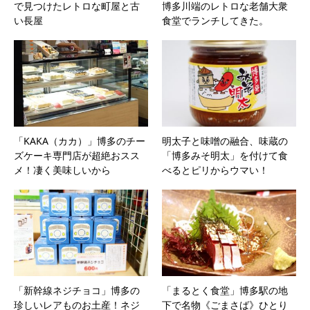
で見つけたレトロな町屋と古
博多川端のレトロな老舗大衆
い長屋
食堂でランチしてきた。
「KAKA（カカ）」博多のチー
明太子と味噌の融合、味蔵の
ズケーキ専門店が超絶おスス
「博多みそ明太」を付けて食
メ！凄く美味しいから
べるとピリからウマい！
「新幹線ネジチョコ」博多の
「まるとく食堂」博多駅の地
珍しいレアものお土産！ネジ
下で名物《ごまさば》ひとり