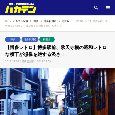
検索
ハカテン記事
博多
博多駅周辺
街並み
【博多レトロ】博多駅前、承
天寺横の昭和レトロな横丁が想像を絶する渋さ！
博多
博多駅周辺
街並み
【博多レトロ】博多駅前、承天寺横の昭和レトロ
な横丁が想像を絶する渋さ！
2017.12.16 / 最終更新日：2018.08.09