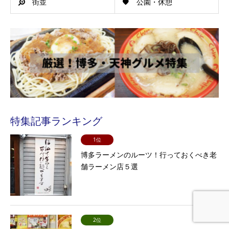
街並
公園・休憩
特集記事ランキング
1位
博多ラーメンのルーツ！行っておくべき老
舗ラーメン店５選
2位