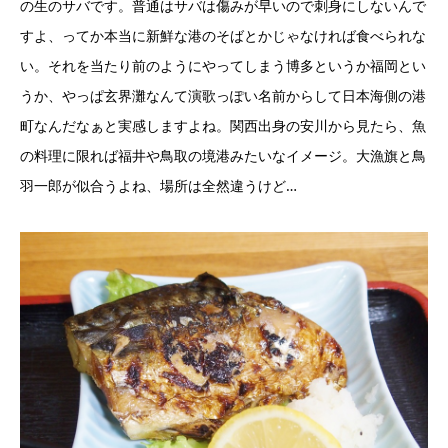
の生のサバです。普通はサバは傷みが早いので刺身にしないんで
すよ、ってか本当に新鮮な港のそばとかじゃなければ食べられな
い。それを当たり前のようにやってしまう博多というか福岡とい
うか、やっぱ玄界灘なんて演歌っぽい名前からして日本海側の港
町なんだなぁと実感しますよね。関西出身の安川から見たら、魚
の料理に限れば福井や鳥取の境港みたいなイメージ。大漁旗と鳥
羽一郎が似合うよね、場所は全然違うけど…