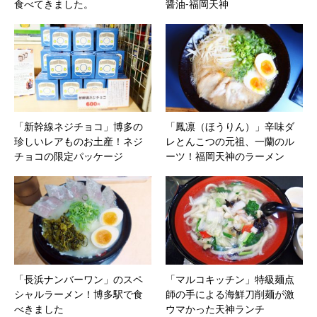
食べてきました。
醤油‐福岡天神
「新幹線ネジチョコ」博多の
「鳳凛（ほうりん）」辛味ダ
珍しいレアものお土産！ネジ
レとんこつの元祖、一蘭のル
チョコの限定パッケージ
ーツ！福岡天神のラーメン
「長浜ナンバーワン」のスペ
「マルコキッチン」特級麺点
シャルラーメン！博多駅で食
師の手による海鮮刀削麺が激
べきました
ウマかった天神ランチ