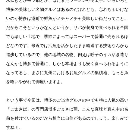
水炊きとかモツ鍋とか、はたまたラーメンや明太子。いろいろと
博多の美味しい名物グルメはあるのだけれども、忘れちゃいけな
いのが博多は港町で鮮魚がメチャメチャ美味しい街だってこと。
だからこそというかなんというか、サバが刺身で食べられる全国
でも珍しい土地で、季節によってはスーパーで普通に売られるほ
どなのです。最近では活魚を活かしたまま輸送する技術なんかも
進歩しているので、他の地域の名物、例えば呼子のイカ活き造り
なんかも博多で普通に、しかも本場よりも安く食べられるように
なってるし、まさに九州におけるお魚グルメの集積地、もっと魚
を喰いやがれで御座いますよ。
という事で今回は、博多のご当地グルメの中でも特に人気の高い
「ごまさば」の専門店博多ごまさば屋、こんな直球ど真ん中の名
前を付けているのだから相当に自信があるのでしょう。楽しみで
すねぇ。