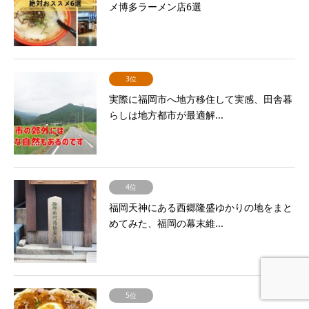
メ博多ラーメン店6選
3位
実際に福岡市へ地方移住して実感、田舎暮
らしは地方都市が最適解...
4位
福岡天神にある西郷隆盛ゆかりの地をまと
めてみた、福岡の幕末維...
5位