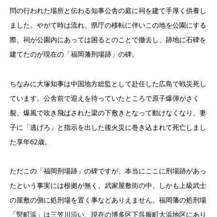
問の行われた場所と伝わる知事公舎の庭に祠を建て手厚く供養し
ました。やがて時は流れ、県庁の移転に伴いこの地を公園にする
際、祠が公園内にあっては困るとのことで撤去し、跡地に石碑を
建てたのが現在の「福岡藩刑場跡」の碑。
ちなみに大塚知事は中国地方総監として赴任した広島で戦災死し
ています。公舎前で迎えを待っていたところで原子爆弾がさく
裂、爆風で吹き飛ばされた梁の下敷きとなって動けなくなり、妻
子に「逃げろ」と指示を出した後火災に巻き込まれて死亡しまし
た享年62歳。
ただこの「福岡刑場跡」の碑ですが、本当にここに刑場跡があっ
たという事実には根拠が無く、武家屋敷街の中、しかも上級武士
の屋敷の側に処刑場を置く事などありえません。福岡藩の処刑場
「竪町浜」は三笠川沿い、現在の博多区下呉服町大浜地区にあり