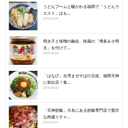
うどんブームと騒がれる福岡で「うどんウ
エスト」はも...
2018.09.09
明太子と味噌の融合、味蔵の「博多みそ明
太」を付けて...
2018.09.08
「はなび」台湾まぜそばの元祖、福岡天神
に初出店！食...
2018.09.02
「天神炒飯」大名にある炒飯専門店で贅沢
な肉盛りチャ...
2018.09.01