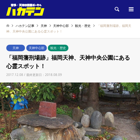
検索
ハカテン記事
天神
天神中心部
観光・歴史
「福岡藩刑場跡」福岡天
神、天神中央公園にある心霊スポット！
天神
天神中心部
観光・歴史
「福岡藩刑場跡」福岡天神、天神中央公園にある
心霊スポット！
2017.12.08 / 最終更新日：2018.08.09