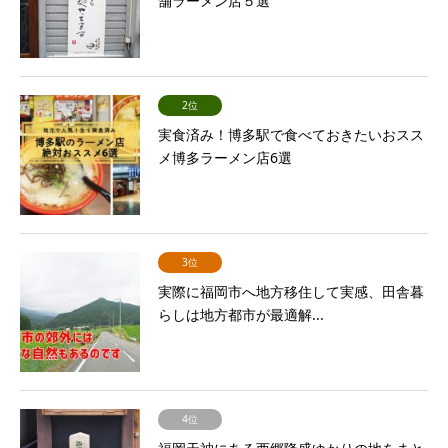
舗ラーメン店５選
2位
実食済み！博多駅で食べておきたいおスス
メ博多ラーメン店6選
3位
実際に福岡市へ地方移住して実感、田舎暮
らしは地方都市が最適解...
4位