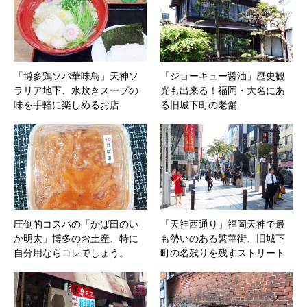
「博多鶏ソバ華味鳥」天神ソ
「ジョーキュー醤油」歴史観
ラリア地下、水炊きスープの
光も出来る！福岡・大名にあ
味を手軽に楽しめるお店
る旧城下町の老舗
圧倒的コスパの「かば田のい
「天神西通り」福岡天神で最
か明太」博多のお土産、特に
も勢いのある繁華街、旧城下
自分用ならコレでしょう。
町の名残りを残すストリート