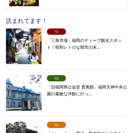
読まれてます！
1位
「三角市場」福岡のディープ観光スポッ
ト！昭和レトロな闇市の末...
2位
「旧福岡県公会堂 貴賓館」福岡天神中央公
園の素敵な洋館に行っ...
3位