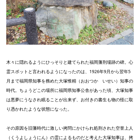
木々に隠れるようにひっそりと建てられた福岡藩刑場跡の碑。心
霊スポットと言われるようになったのは、1926年9月から翌年5
月まで福岡県知事を務めた大塚惟精（おおつか いせい）知事の
時代。ちょうどこの場所に福岡県知事公舎があった頃、大塚知事
は悪夢にうなされ眠ることが出来ず、お付きの書生も物の怪に取
り憑かれたような状態になった。
その原因を旧藩時代に激しい拷問にかけられ処刑された空誉上人
（くうよしょうにん）の霊によるものだと考えた大塚知事は、拷