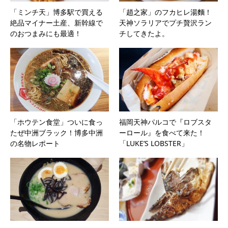
「ミンチ天」博多駅で買える
「趙之家」のフカヒレ湯麵！
絶品マイナー土産、新幹線で
天神ソラリアでプチ贅沢ラン
のおつまみにも最適！
チしてきたよ。
「ホウテン食堂」ついに食っ
福岡天神パルコで『ロブスタ
たぜ中洲ブラック！博多中洲
ーロール』を食べて来た！
の名物レポート
「LUKE’S LOBSTER」