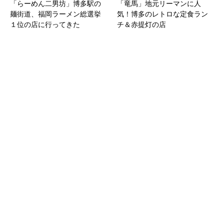
「らーめん二男坊」博多駅の
「竜馬」地元リーマンに人
麺街道、福岡ラーメン総選挙
気！博多のレトロな定食ラン
１位の店に行ってきた
チ＆赤提灯の店