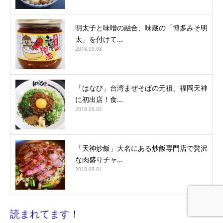
明太子と味噌の融合、味蔵の「博多みそ明
太」を付けて...
2018.09.08
「はなび」台湾まぜそばの元祖、福岡天神
に初出店！食...
2018.09.02
「天神炒飯」大名にある炒飯専門店で贅沢
な肉盛りチャ...
2018.09.01
読まれてます！