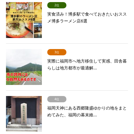
2位
実食済み！博多駅で食べておきたいおスス
メ博多ラーメン店6選
3位
実際に福岡市へ地方移住して実感、田舎暮
らしは地方都市が最適解...
4位
福岡天神にある西郷隆盛ゆかりの地をまと
めてみた、福岡の幕末維...