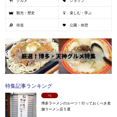
グルメ
ショップ
観光・歴史
楽しむ・学ぶ
街並
公園・休憩
特集記事ランキング
1位
博多ラーメンのルーツ！行っておくべき老
舗ラーメン店５選