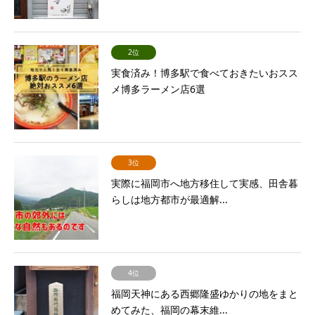
2位
実食済み！博多駅で食べておきたいおスス
メ博多ラーメン店6選
3位
実際に福岡市へ地方移住して実感、田舎暮
らしは地方都市が最適解...
4位
福岡天神にある西郷隆盛ゆかりの地をまと
めてみた、福岡の幕末維...