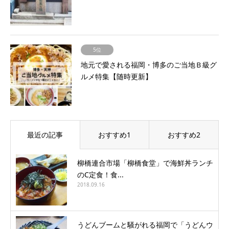
5位
地元で愛される福岡・博多のご当地Ｂ級グ
ルメ特集【随時更新】
最近の記事
おすすめ1
おすすめ2
柳橋連合市場「柳橋食堂」で海鮮丼ランチ
のC定食！食...
2018.09.16
うどんブームと騒がれる福岡で「うどんウ