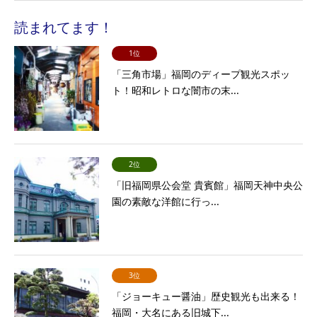
読まれてます！
1位
「三角市場」福岡のディープ観光スポッ
ト！昭和レトロな闇市の末...
2位
「旧福岡県公会堂 貴賓館」福岡天神中央公
園の素敵な洋館に行っ...
3位
「ジョーキュー醤油」歴史観光も出来る！
福岡・大名にある旧城下...